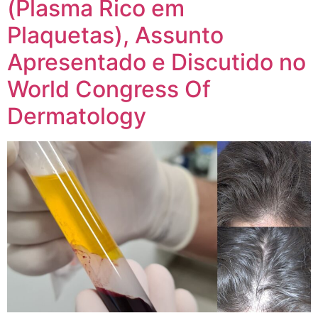
(Plasma Rico em
Plaquetas), Assunto
Apresentado e Discutido no
World Congress Of
Dermatology