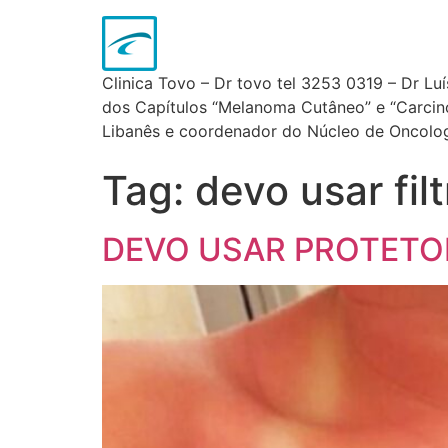
Clinica Tovo – Dr tovo tel 3253 0319 – Dr Lu
dos Capítulos “Melanoma Cutâneo” e “Carcinom
Libanês e coordenador do Núcleo de Oncologi
Tag:
devo usar filt
DEVO USAR PROTETOR