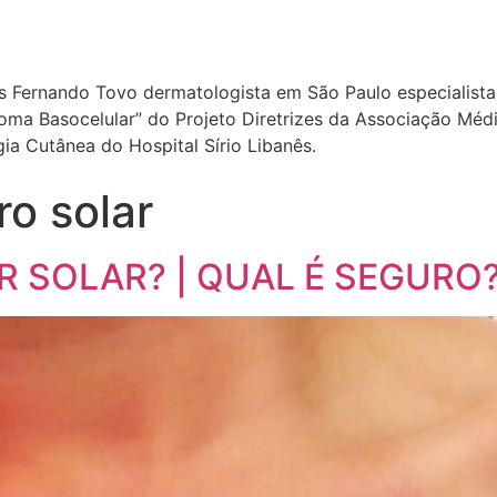
ís Fernando Tovo dermatologista em São Paulo especialista 
a Basocelular” do Projeto Diretrizes da Associação Médica
a Cutânea do Hospital Sírio Libanês.
ro solar
 SOLAR? | QUAL É SEGURO