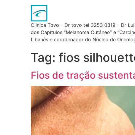
Clinica Tovo – Dr tovo tel 3253 0319 – Dr Lu
dos Capítulos “Melanoma Cutâneo” e “Carcinom
Libanês e coordenador do Núcleo de Oncologi
Tag:
fios silhouet
Fios de tração sustent