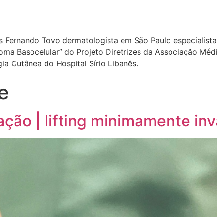
ís Fernando Tovo dermatologista em São Paulo especialista 
a Basocelular” do Projeto Diretrizes da Associação Médica
a Cutânea do Hospital Sírio Libanês.
te
ação | lifting minimamente inv