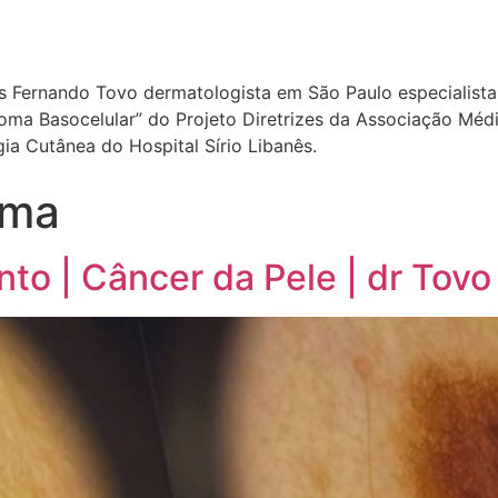
ís Fernando Tovo dermatologista em São Paulo especialista 
a Basocelular” do Projeto Diretrizes da Associação Médica
a Cutânea do Hospital Sírio Libanês.
oma
to | Câncer da Pele | dr Tov