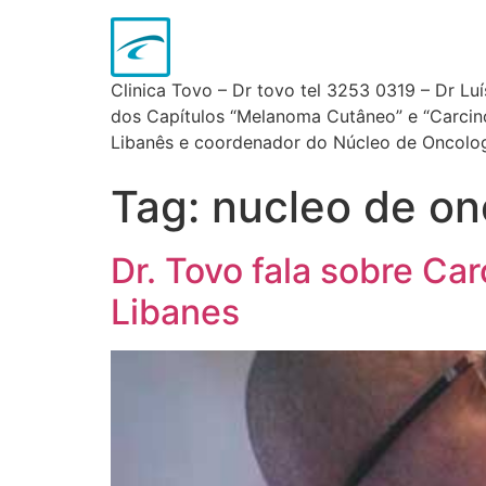
Clinica Tovo – Dr tovo tel 3253 0319 – Dr Lu
dos Capítulos “Melanoma Cutâneo” e “Carcinom
Libanês e coordenador do Núcleo de Oncologi
Tag:
nucleo de onc
Dr. Tovo fala sobre Ca
Libanes