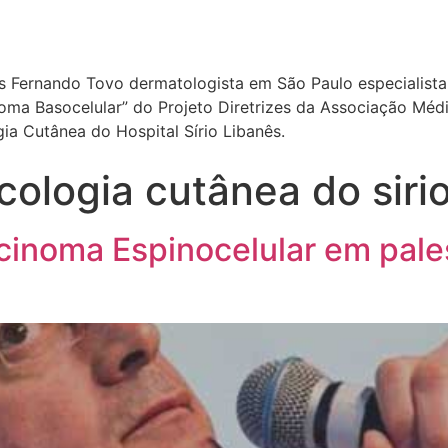
ís Fernando Tovo dermatologista em São Paulo especialista 
a Basocelular” do Projeto Diretrizes da Associação Médica
a Cutânea do Hospital Sírio Libanês.
ologia cutânea do sirio
rcinoma Espinocelular em pales